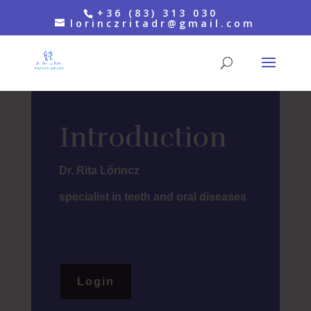
+36 (83) 313 030
lorinczritadr@gmail.com
Introduction
Dr. Rita Lőrincz
specialist in teeth and oral diseases
Login