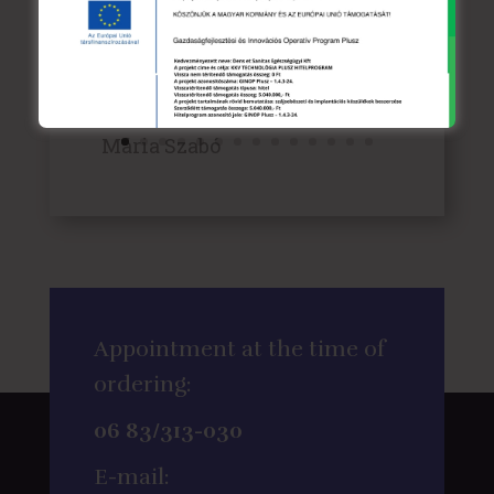
Mindenkinek ajánlom,
különösen azoknak, akik
hasonló félelmekkel
érkeznek, mint én!"
Mária Szabó
Appointment
at the time of
ordering:
06 83/313-030
E-mail: