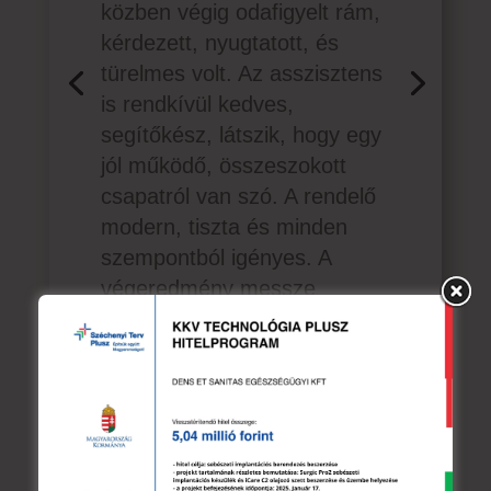
közben végig odafigyelt rám,
kérdezett, nyugtatott, és
türelmes volt. Az asszisztens
is rendkívül kedves,
segítőkész, látszik, hogy egy
jól működő, összeszokott
csapatról van szó. A rendelő
modern, tiszta és minden
szempontból igényes. A
végeredmény messze
felülmúlta az elvárásaimat –
esztétikailag és
funkcionálisan is tökéletes lett
minden. Szívből köszönöm a
gyorsaságot, az empátiát, a
profizmust és a figyelmet!